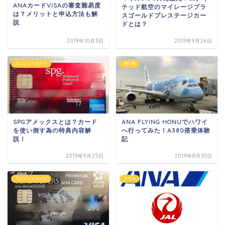
ANAカードVISAの審査難易度
テッド航空のマイレージプラ
は？メリットと申込方法も解
スゴールドプレステージカー
説
ドとは？
2019年10月3日
2019年9月26日
クレジットカード
飛行機
SPGアメックスとは？カード
ANA FLYING HONUでハワイ
を使い倒す為の特典内容解
へ行ってみた！A380搭乗体験
説！
記
2019年9月25日
2019年8月30日
クレジットカード
マイル