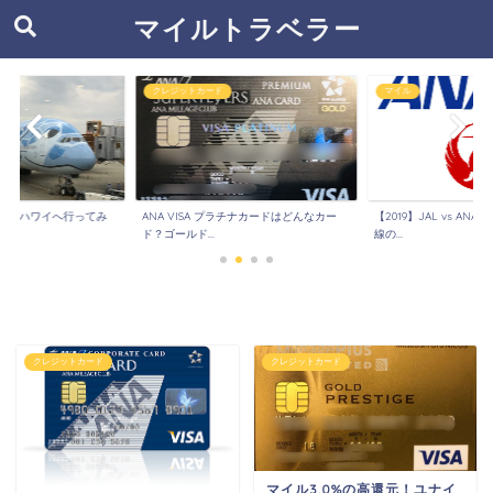
マイルトラベラー
クレジットカード
マイル
HONUでハワイへ行ってみ
ANA VISA プラチナカードはどんなカー
【2019】JAL vs AN
ド？ゴールド...
線の...
クレジットカード
クレジットカード
マイル3.0%の高還元！ユナイ